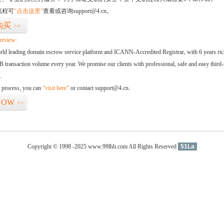
流程可
“点击这里”
查看或咨询support@4.cn。
购买
>>
erview:
orld leading domain escrow service platform and ICANN-Accredited Registrar, with 6 years ri
 transaction volume every year. We promise our clients with professional, safe and easy third-
.
d process, you can
“visit here”
or contact support@4.cn.
NOW
>>
Copyright © 1998 -2025 www.99lhh.com All Rights Reserved
51La