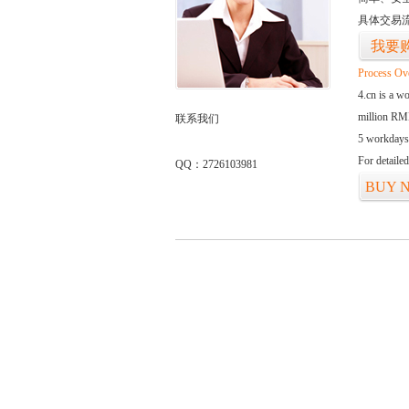
具体交易
我要
Process Ov
4.cn is a w
million RMB
联系我们
5 workdays
For detaile
QQ：2726103981
BUY 