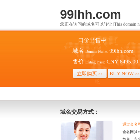
99lhh.com
您正在访问的域名可以转让!This domain name i
一口价出售中！
域名
99lhh.com
Domain Name:
售价
CNY 6495.00
Listing Price:
立即购买
BUY NOW
>>
>>
域名交易方式：
通过金名网(
金名网(4
简单、安